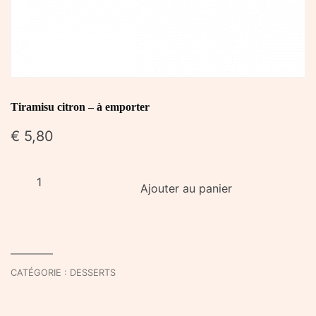
Tiramisu citron – à emporter
€
5,80
quantité
Ajouter au panier
de
Tiramisu
citron
-
à
CATÉGORIE :
DESSERTS
emporter