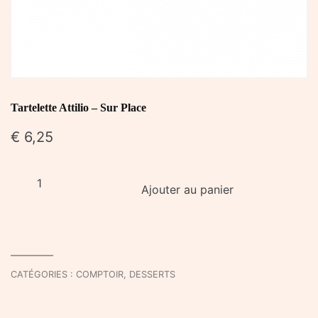
Tartelette Attilio – Sur Place
€
6,25
quantité
Ajouter au panier
de
Tartelette
Attilio
-
Sur
CATÉGORIES :
COMPTOIR
,
DESSERTS
Place