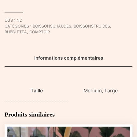
Crème
Fraiche
-
UGS :
ND
A
CATÉGORIES :
BOISSONSCHAUDES
,
BOISSONSFROIDES
,
Emporter
BUBBLETEA
,
COMPTOIR
Informations complémentaires
Taille
Medium, Large
Produits similaires