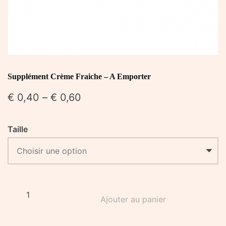
Supplément Crème Fraiche – A Emporter
€
0,40
–
€
0,60
Taille
quantité
Ajouter au panier
de
Supplément