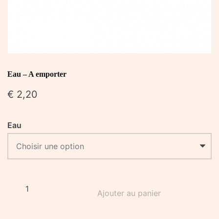
Eau – A emporter
€
2,20
Eau
quantité
Ajouter au panier
de
Eau