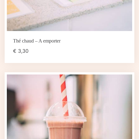
Thé chaud – A emporter
€
3,30