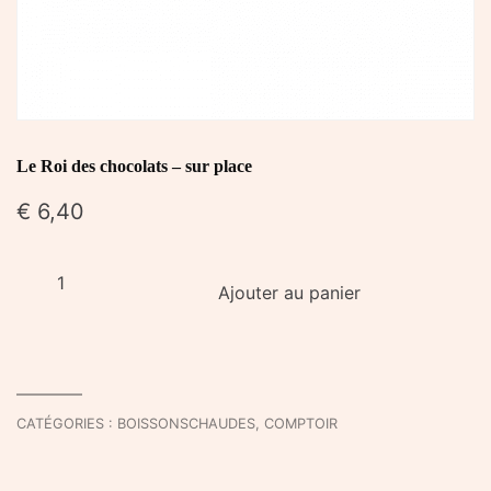
Le Roi des chocolats – sur place
€
6,40
quantité
Ajouter au panier
de
Le
Roi
des
chocolats
CATÉGORIES :
BOISSONSCHAUDES
,
COMPTOIR
-
sur
place