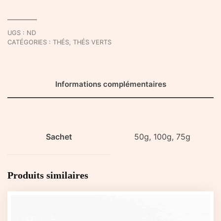
vous
souhaite
un
UGS :
ND
super
CATÉGORIES :
THÉS
,
THÉS VERTS
E'thé
Informations complémentaires
Sachet
50g, 100g, 75g
Produits similaires