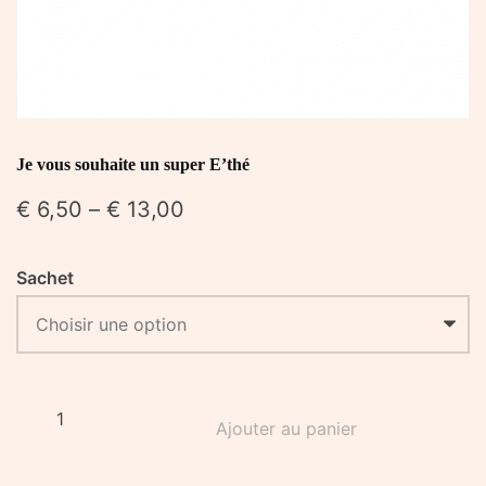
Je vous souhaite un super E’thé
€
6,50
–
€
13,00
Sachet
quantité
Ajouter au panier
de
Je