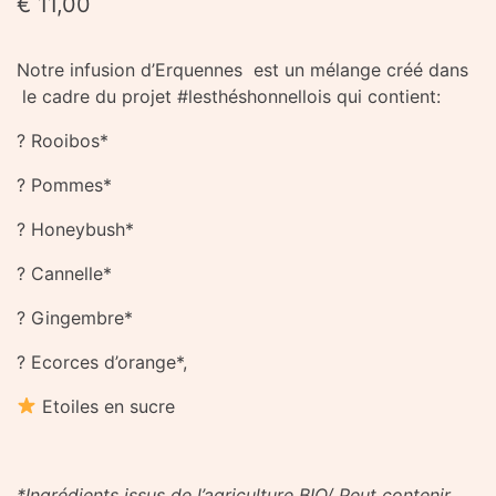
€
11,00
Notre infusion d’Erquennes est un mélange créé dans
le cadre du projet #lesthéshonnellois qui contient:
? Rooibos*
? Pommes*
? Honeybush*
? Cannelle*
? Gingembre*
? Ecorces d’orange*,
Etoiles en sucre
*Ingrédients issus de l’agriculture BIO/ Peut contenir