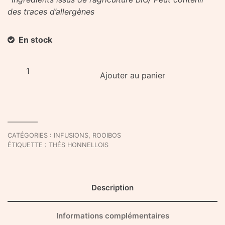
des traces d’allergènes
En stock
quantité
Ajouter au panier
de
Infusion
d'Erquennes
CATÉGORIES :
INFUSIONS
,
ROOIBOS
ÉTIQUETTE :
THÉS HONNELLOIS
Description
Informations complémentaires