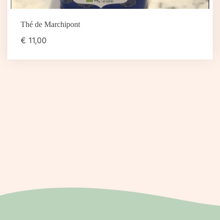
Thé de Marchipont
€
11,00