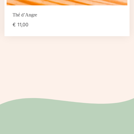
Thé d’Angre
€
11,00