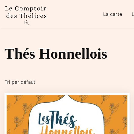
Skip to main content
La carte
Thés Honnellois