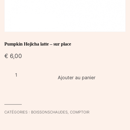
Pumpkin Hojicha latte – sur place
€
6,00
quantité
Ajouter au panier
de
Pumpkin
Hojicha
latte
-
CATÉGORIES :
BOISSONSCHAUDES
,
COMPTOIR
sur
place