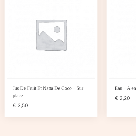
Jus De Fruit Et Natta De Coco – Sur
Eau – A em
place
€
2,20
€
3,50