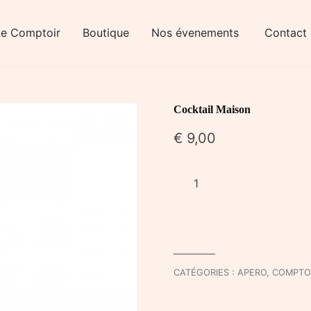
Le Comptoir
Boutique
Nos évenements
Contact
Cocktail Maison
€
9,00
quantité
de
Cocktail
Maison
CATÉGORIES :
APERO
,
COMPTO