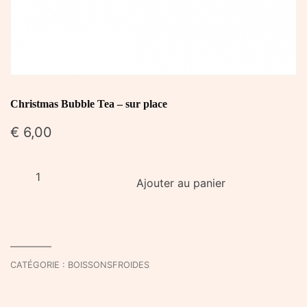
Christmas Bubble Tea – sur place
€
6,00
quantité
Ajouter au panier
de
Christmas
Bubble
Tea
-
CATÉGORIE :
BOISSONSFROIDES
sur
place