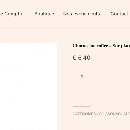
Le Comptoir
Boutique
Nos évenements
Contact
Chococcino coffee – Sur plac
€
6,40
quantité
de
Chococcino
coffee
-
Sur
CATÉGORIES :
BOISSONSCHAU
place