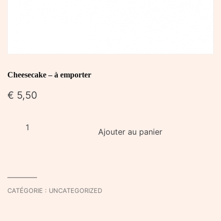
Cheesecake – à emporter
€
5,50
quantité
Ajouter au panier
de
Cheesecake
-
à
emporter
CATÉGORIE :
UNCATEGORIZED