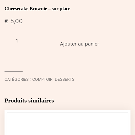
Cheesecake Brownie – sur place
€
5,00
quantité
Ajouter au panier
de
Cheesecake
Brownie
-
sur
CATÉGORIES :
COMPTOIR
,
DESSERTS
place
Produits similaires