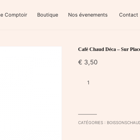
Le Comptoir
Boutique
Nos évenements
Contact
Café Chaud Déca – Sur Plac
€
3,50
quantité
de
Café
Chaud
Déca
-
CATÉGORIES :
BOISSONSCHAU
Sur
Place