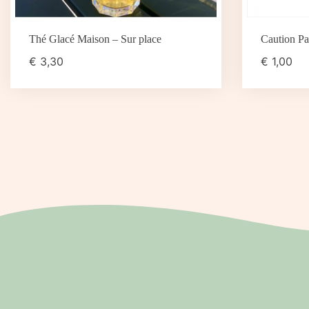
Thé Glacé Maison – Sur place
Caution Pai
€
3,30
€
1,00