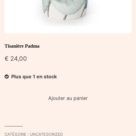
Tisanière Padma
€
24,00
Plus que 1 en stock
quantité
Ajouter au panier
de
Tisanière
Padma
CATÉGORIE :
UNCATEGORIZED