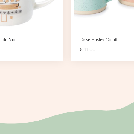
n de Noël
Tasse Hasley Corail
€
11,00