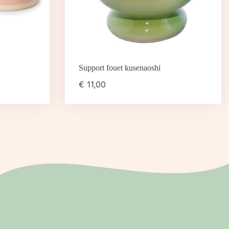
Support fouet kusenaoshi
€
11,00