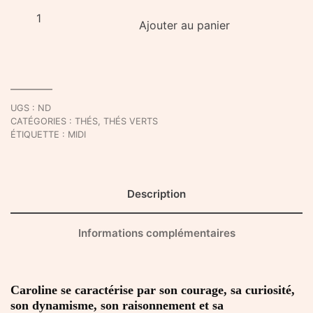
quantité
Ajouter au panier
de
Thé
de
Caroline
UGS :
ND
CATÉGORIES :
THÉS
,
THÉS VERTS
ÉTIQUETTE :
MIDI
Description
Informations complémentaires
Caroline se caractérise par son courage, sa curiosité,
son dynamisme, son raisonnement et sa