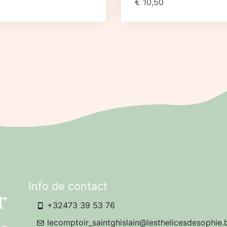
€
10,50
Info de contact
+32473 39 53 76
lecomptoir_saintghislain@lesthelicesdesophie.