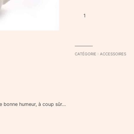
quantité
de
Tasse
RainDrop
CATÉGORIE :
ACCESSOIRES
de bonne humeur, à coup sûr…