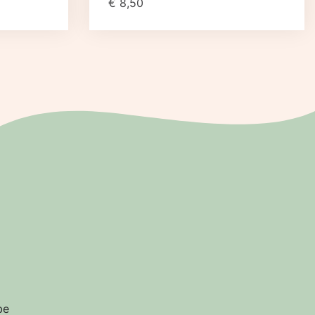
€
8,50
be