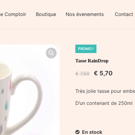
Le Comptoir
Boutique
Nos évenements
Contact
PROMO !
Tasse RainDrop
€
5,70
€
7,50
Très jolie tasse pour embe
D’un contenant de 250ml
En stock