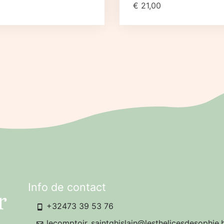
€
21,00
Info de contact
+32473 39 53 76
lecomptoir_saintghislain@lesthelicesdesophie.