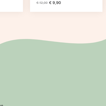
€
9,90
€
12,00
be