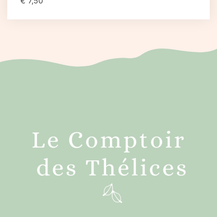
€
7,50