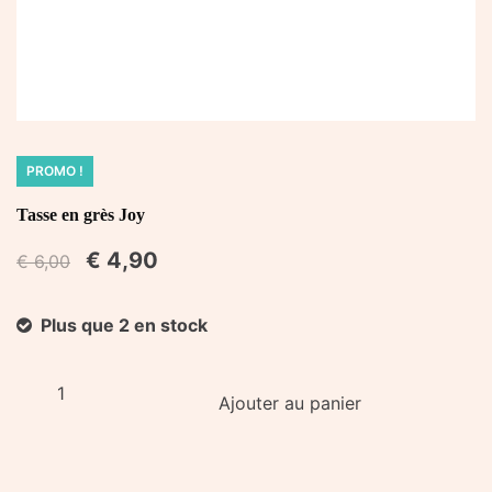
PROMO !
Tasse en grès Joy
€
4,90
€
6,00
Plus que 2 en stock
quantité
Ajouter au panier
de
Tasse
en
grès