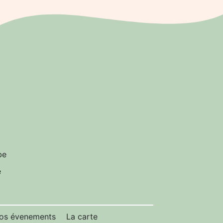
be
e
os évenements
La carte