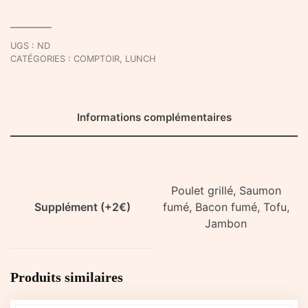
protéine
-
Croffles
UGS :
ND
salées
CATÉGORIES :
COMPTOIR
,
LUNCH
Informations complémentaires
Poulet grillé, Saumon
Supplément (+2€)
fumé, Bacon fumé, Tofu,
Jambon
Produits similaires