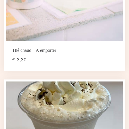
Thé chaud – A emporter
€
3,30