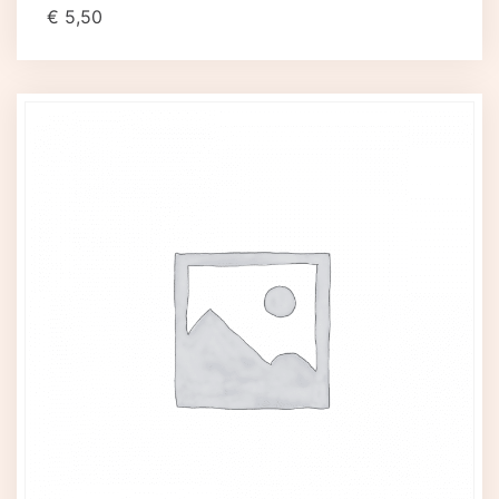
€
5,50