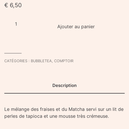
€
6,50
quantité
Ajouter au panier
de
Strawberry
Matcha
Frappe
-
CATÉGORIES :
BUBBLETEA
,
COMPTOIR
Sur
Place
Description
Le mélange des fraises et du Matcha servi sur un lit de
perles de tapioca et une mousse très crémeuse.