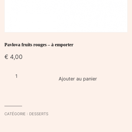
Pavlova fruits rouges – à emporter
€
4,00
quantité
Ajouter au panier
de
Pavlova
fruits
rouges
-
CATÉGORIE :
DESSERTS
à
emporter