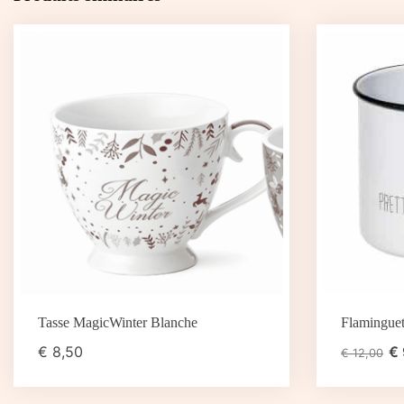
Tasse MagicWinter Blanche
Flaminguet
€
8,50
€
€
12,00