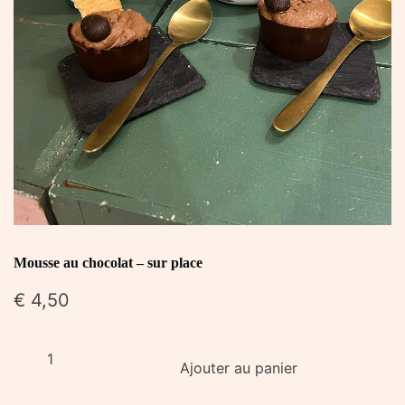
Mousse au chocolat – sur place
€
4,50
quantité
Ajouter au panier
de
Mousse