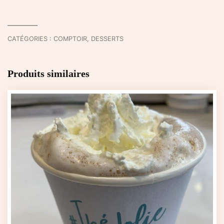
au
chocolat
-
CATÉGORIES :
COMPTOIR
,
DESSERTS
sur
place
Produits similaires