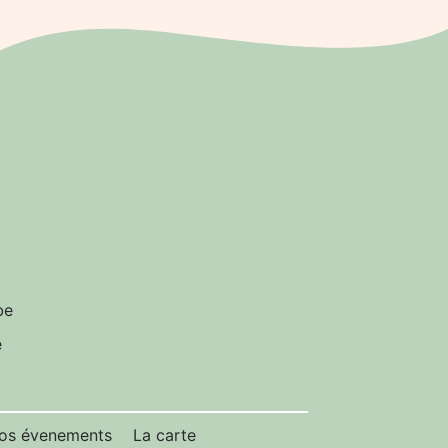
be
e
os évenements
La carte