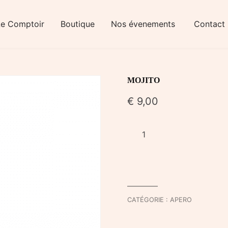
Le Comptoir
Boutique
Nos évenements
Contact
MOJITO
€
9,00
quantité
de
MOJITO
CATÉGORIE :
APERO