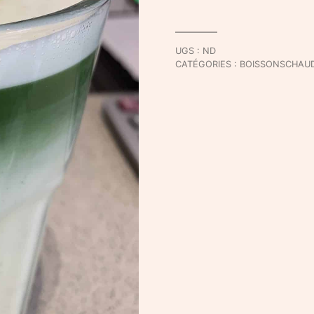
Latte
-
Sur
UGS :
ND
place
CATÉGORIES :
BOISSONSCHAU