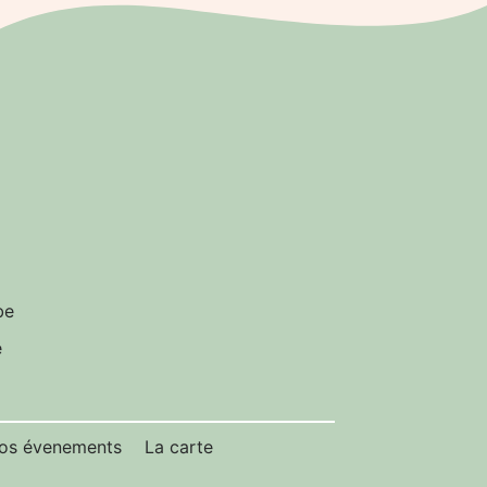
be
e
os évenements
La carte