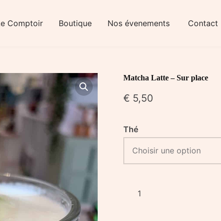
Le Comptoir
Boutique
Nos évenements
Contact
Matcha Latte – Sur place
€
5,50
Thé
quantité
de
Matcha