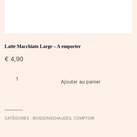
Latte Macchiato Large – A emporter
€
4,90
quantité
Ajouter au panier
de
Latte
Macchiato
Large
-
CATÉGORIES :
BOISSONSCHAUDES
,
COMPTOIR
A
emporter