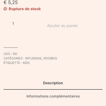
€
5,25
Rupture de stock
quantité
Ajouter au panier
de
Infusion
de
Christiane
UGS :
ND
CATÉGORIES :
INFUSIONS
,
ROOIBOS
ÉTIQUETTE :
KIDS
Description
Informations complémentaires