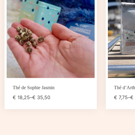
Thé de Sophie Jasmin
Thé d’Arth
€
18,25
–
€
35,50
€
7,75
–
€