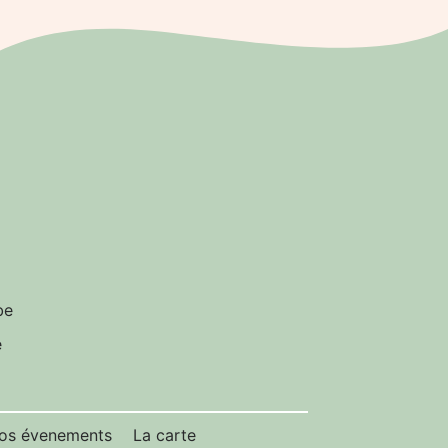
be
e
os évenements
La carte