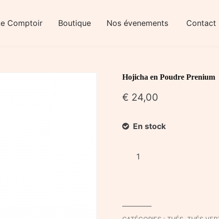
Le Comptoir
Boutique
Nos évenements
Contact
Hojicha en Poudre Prenium
€
24,00
En stock
quantité
de
Hojicha
en
Poudre
Prenium