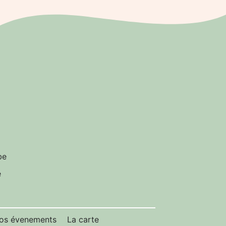
be
e
os évenements
La carte