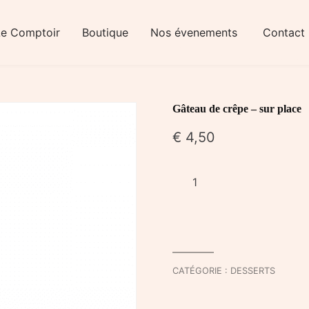
Le Comptoir
Boutique
Nos évenements
Contact
Gâteau de crêpe – sur place
€
4,50
quantité
de
Gâteau
de
crêpe
-
CATÉGORIE :
DESSERTS
sur
place