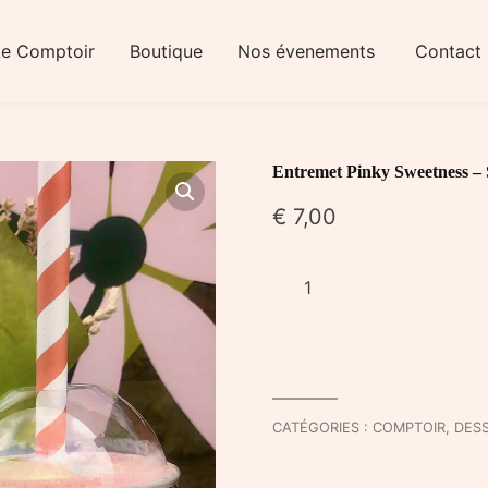
Le Comptoir
Boutique
Nos évenements
Contact
Entremet Pinky Sweetness – 
€
7,00
quantité
de
Entremet
Pinky
Sweetness
-
CATÉGORIES :
COMPTOIR
,
DES
Sur
Place