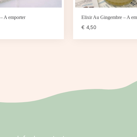
– A emporter
Elixir Au Gingembre – A em
€
4,50