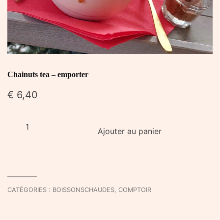
Chainuts tea – emporter
€
6,40
quantité
Ajouter au panier
de
Chainuts
tea
-
emporter
CATÉGORIES :
BOISSONSCHAUDES
,
COMPTOIR