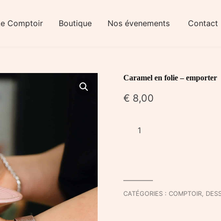
Le Comptoir
Boutique
Nos évenements
Contact
Caramel en folie – emporter
€
8,00
quantité
de
Caramel
en
folie
-
CATÉGORIES :
COMPTOIR
,
DES
emporter