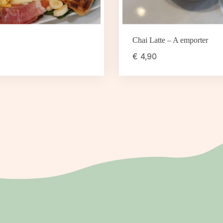
Chai Latte – A emporter
€
4,90