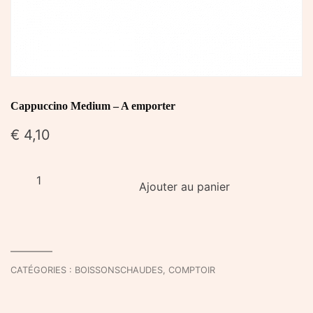
Cappuccino Medium – A emporter
€
4,10
quantité
Ajouter au panier
de
Cappuccino
Medium
-
A
CATÉGORIES :
BOISSONSCHAUDES
,
COMPTOIR
emporter