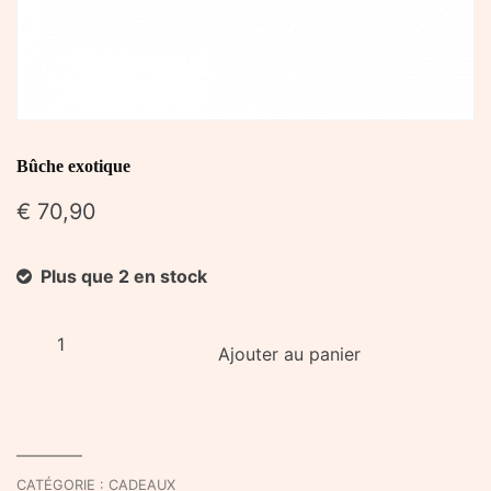
Bûche exotique
€
70,90
Plus que 2 en stock
quantité
Ajouter au panier
de
Bûche
exotique
CATÉGORIE :
CADEAUX