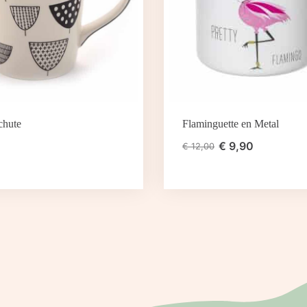
chute
Flaminguette en Metal
€
9,90
€
12,00