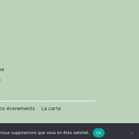
be
e
os évenements
La carte
e, nous supposerons que vous en êtes satisfait.
OK