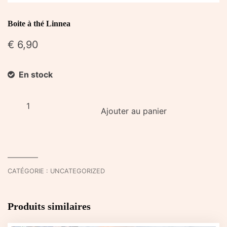
Boite à thé Linnea
€
6,90
En stock
quantité
Ajouter au panier
de
Boite
à
thé
Linnea
CATÉGORIE :
UNCATEGORIZED
Produits similaires