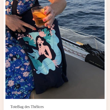
ToteBag des Thélices