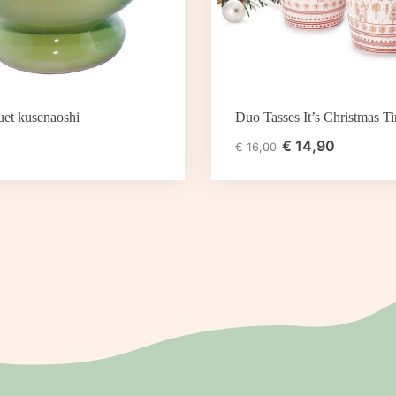
uet kusenaoshi
Duo Tasses It’s Christmas T
€
14,90
€
16,00