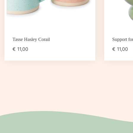
Tasse Hasley Corail
Support fo
€
11,00
€
11,00