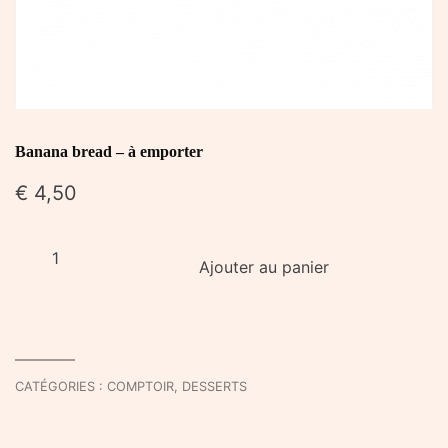
Banana bread – à emporter
€
4,50
quantité
Ajouter au panier
de
Banana
bread
-
à
CATÉGORIES :
COMPTOIR
,
DESSERTS
emporter