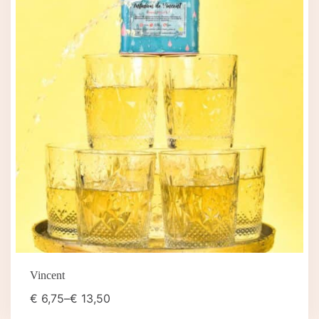
Vincent
€
6,75
–
€
13,50