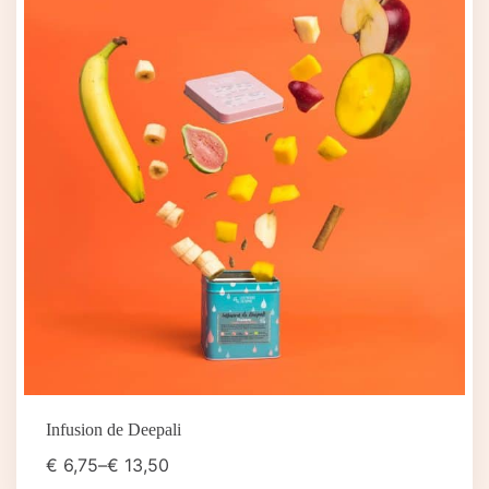
Infusion de Deepali
€
6,75
–
€
13,50