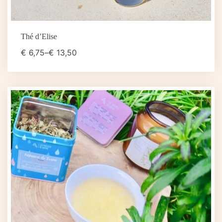
Thé d’Elise
€
6,75
–
€
13,50