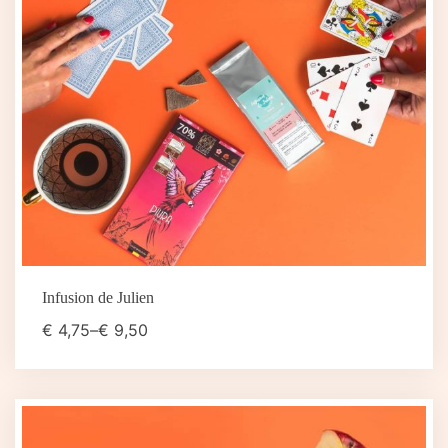
Infusion de Julien
€
4,75
–
€
9,50