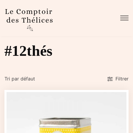
Skip to main content
#12thés
Filtrer