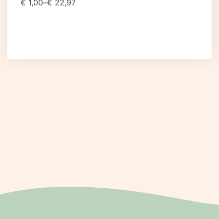
€
1,00
–
€
22,97