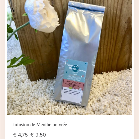
Infusion de Menthe poivrée
€
4,75
–
€
9,50