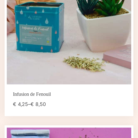
Infusion de Fenouil
€
4,25
–
€
8,50