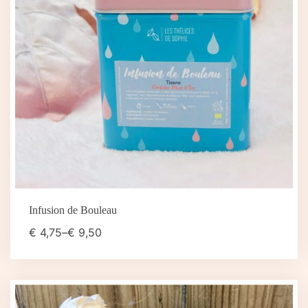
Infusion de Bouleau
€
4,75
–
€
9,50